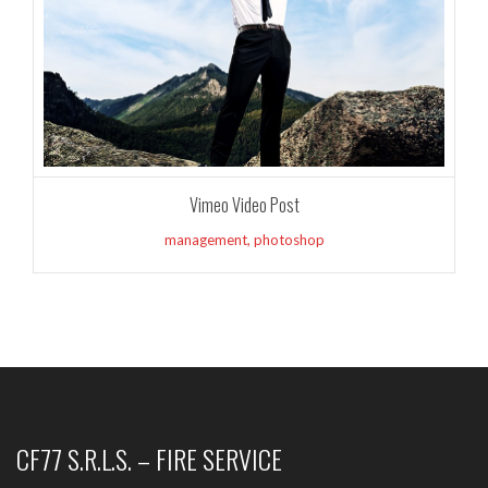
Vimeo Video Post
management
,
photoshop
CF77 S.R.L.S. – FIRE SERVICE