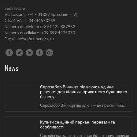
Sede legale :
Via Lazzaris, 7/4 – 31027 Spresiano (TV)
מאמר: זונות בירושלים
C.F./P.IVA : IT04844570269
הקדמה: הנושא של זונות בירושלים הוא נושא...
Numero di telefono : +39 0422 887952
Numero di cellulare : +39 392 4475070
E-mail : info@fire-service.eu
Update Harian Kode Redeem FC Mobile Untuk
Pemain Aktif dan Strategi Game
Mendapatkan redem fc mobile dalam game
News
mobile...
Єврозабор Вінниця під ключ: надійне
рішення для ділянки, приватного будинку та
бізнесу
Єврозабор Вінниця під ключ — це практичний...
Купити секційний паркан: переваги та
особливості
Секційні паркани стають все більш популярними