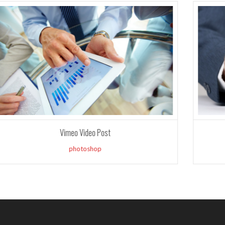
מאמר: זונות ב
הקדמה: הנושא של זונות בירושלים הוא נושא...
Gallery Images Post
design
,
website
Harian Kode Redeem FC Mobile
emain Aktif dan Strategi Game
tkan redem fc mobile dalam
ile...
ор Вінниця під ключ: надійне
 для ділянки, приватного
 та бізнесу