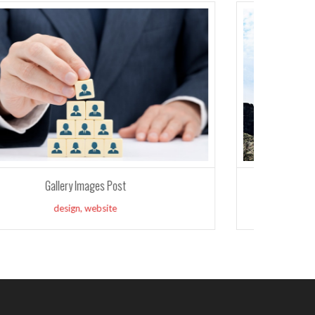
Vimeo Video Post
management
,
photoshop