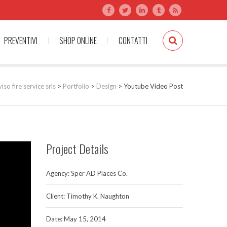
PREVENTIVI
SHOP ONLINE
CONTATTI
viso fire service srls
>
Portfolio
>
Design
>
Youtube Video Post
Project Details
Agency: Sper AD Places Co.
Client: Timothy K. Naughton
Date: May 15, 2014