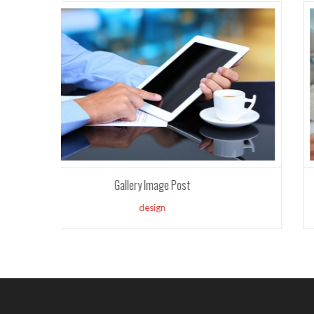
ירושלים
Vimeo Video Post
photoshop
Update 
Untuk P
Mendapa
game mob
Єврозаб
рішення
будинку